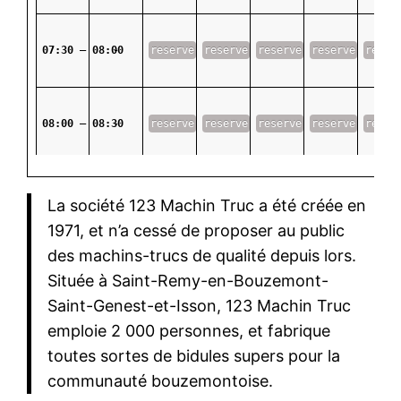
07:30 – 08:00
-
reserve
reserve
reserve
reserve
reser
08:00 – 08:30
-
reserve
reserve
reserve
reserve
reser
08:30 – 09:00
-
reserve
reserve
reserve
reserve
reser
La société 123 Machin Truc a été créée en
1971, et n’a cessé de proposer au public
des machins-trucs de qualité depuis lors.
09:00 – 09:30
-
reserve
reserve
reserve
reserve
reser
Située à Saint-Remy-en-Bouzemont-
Saint-Genest-et-Isson, 123 Machin Truc
emploie 2 000 personnes, et fabrique
09:30 – 10:00
reserve
reserve
reserve
reserve
reserve
reser
toutes sortes de bidules supers pour la
communauté bouzemontoise.