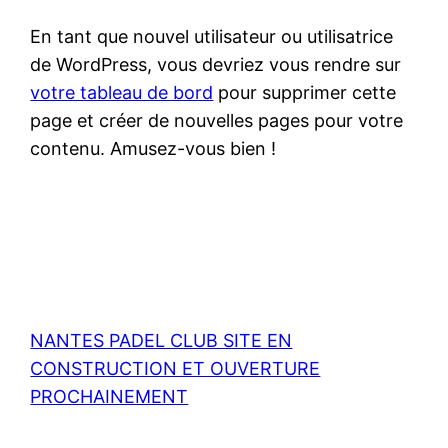
10:00 – 10:30
reserve
reserve
reserve
reserve
reserve
reser
En tant que nouvel utilisateur ou utilisatrice
de WordPress, vous devriez vous rendre sur
votre tableau de bord
pour supprimer cette
10:30 – 11:00
reserve
reserve
reserve
reserve
reserve
reser
page et créer de nouvelles pages pour votre
contenu. Amusez-vous bien !
11:00 – 11:30
reserve
reserve
reserve
reserve
reserve
reser
11:30 – 12:00
reserve
reserve
reserve
reserve
reserve
reser
NANTES PADEL CLUB SITE EN
12:00 – 12:30
reserve
reserve
reserve
reserve
reserve
reser
CONSTRUCTION ET OUVERTURE
PROCHAINEMENT
12:30 – 13:00
reserve
reserve
reserve
reserve
reserve
reser