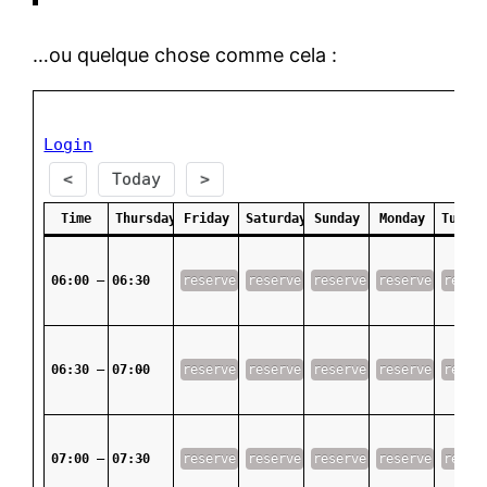
…ou quelque chose comme cela :
Login
<
Today
>
Time
Thursday
Friday
Saturday
Sunday
Monday
Tuesd
06:00 – 06:30
-
reserve
reserve
reserve
reserve
reser
06:30 – 07:00
-
reserve
reserve
reserve
reserve
reser
07:00 – 07:30
-
reserve
reserve
reserve
reserve
reser